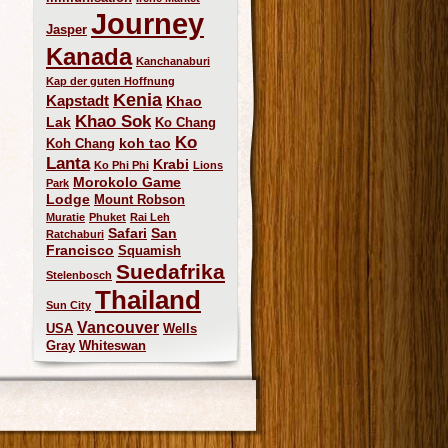
Journey
Jasper
Kanada
Kanchanaburi
Kap der guten Hoffnung
Kenia
Kapstadt
Khao
Khao Sok
Lak
Ko Chang
Ko
koh tao
Koh Chang
Lanta
Krabi
Ko Phi Phi
Lions
Morokolo Game
Park
Lodge
Mount Robson
Muratie
Phuket
Rai Leh
Safari
San
Ratchaburi
Francisco
Squamish
Suedafrika
Stelenbosch
Thailand
Sun City
Vancouver
USA
Wells
Gray
Whiteswan