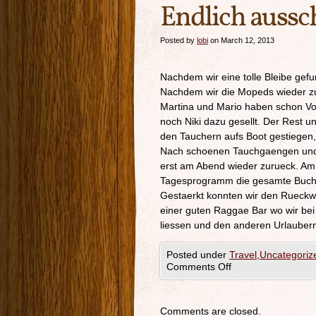
Endlich aussc
Posted by
lobi
on March 12, 2013
Nachdem wir eine tolle Bleibe gef
Nachdem wir die Mopeds wieder zu
Martina und Mario haben schon Vo
noch Niki dazu gesellt. Der Rest 
den Tauchern aufs Boot gestiegen
Nach schoenen Tauchgaengen und 
erst am Abend wieder zurueck. Am
Tagesprogramm die gesamte Bucht
Gestaerkt konnten wir den Rueckweg
einer guten Raggae Bar wo wir be
liessen und den anderen Urlaube
Posted under
Travel
,
Uncategoriz
Comments Off
Comments are closed.