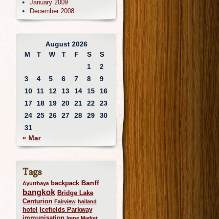
January 2009
December 2008
August 2026
M
T
W
T
F
S
S
1
2
3
4
5
6
7
8
9
10
11
12
13
14
15
16
17
18
19
20
21
22
23
24
25
26
27
28
29
30
31
« Mar
Tags
Banff
backpack
Ayutthaya
bangkok
Bridge Lake
Centurion
Fairview
hailand
hotel
Icefields Parkway
immunisation
Irene Market