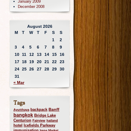
January 2009
December 2008
August 2026
M
T
W
T
F
S
S
1
2
3
4
5
6
7
8
9
10
11
12
13
14
15
16
17
18
19
20
21
22
23
24
25
26
27
28
29
30
31
« Mar
Tags
Banff
backpack
Ayutthaya
bangkok
Bridge Lake
Centurion
Fairview
hailand
hotel
Icefields Parkway
immunisation
Irene Market