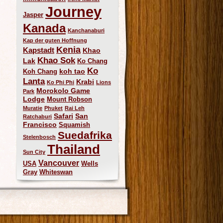
Journey
Jasper
Kanada
Kanchanaburi
Kap der guten Hoffnung
Kenia
Kapstadt
Khao
Khao Sok
Lak
Ko Chang
Ko
koh tao
Koh Chang
Lanta
Krabi
Ko Phi Phi
Lions
Morokolo Game
Park
Lodge
Mount Robson
Muratie
Phuket
Rai Leh
Safari
San
Ratchaburi
Francisco
Squamish
Suedafrika
Stelenbosch
Thailand
Sun City
Vancouver
USA
Wells
Gray
Whiteswan