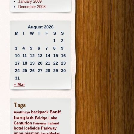
January 2009
December 2008
August 2026
M
T
W
T
F
S
S
1
2
3
4
5
6
7
8
9
10
11
12
13
14
15
16
17
18
19
20
21
22
23
24
25
26
27
28
29
30
31
« Mar
Tags
Banff
backpack
Ayutthaya
bangkok
Bridge Lake
Centurion
Fairview
hailand
hotel
Icefields Parkway
immunisation
Irene Market