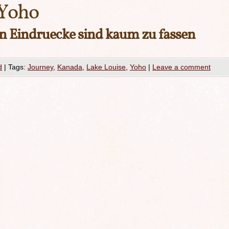
Yoho
en Eindruecke sind kaum zu fassen
d
|
Tags:
Journey
,
Kanada
,
Lake Louise
,
Yoho
|
Leave a comment