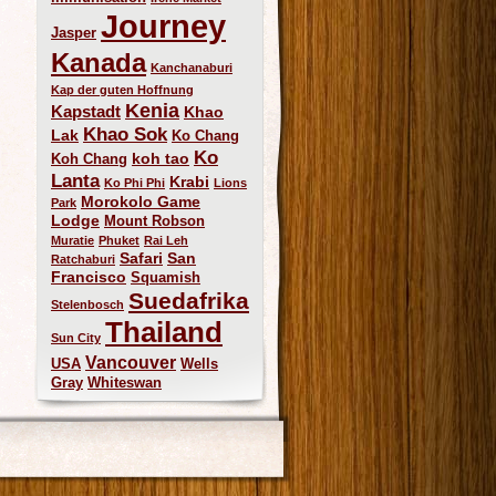
Journey
Jasper
Kanada
Kanchanaburi
Kap der guten Hoffnung
Kenia
Kapstadt
Khao
Khao Sok
Lak
Ko Chang
Ko
koh tao
Koh Chang
Lanta
Krabi
Ko Phi Phi
Lions
Morokolo Game
Park
Lodge
Mount Robson
Muratie
Phuket
Rai Leh
Safari
San
Ratchaburi
Francisco
Squamish
Suedafrika
Stelenbosch
Thailand
Sun City
Vancouver
USA
Wells
Gray
Whiteswan